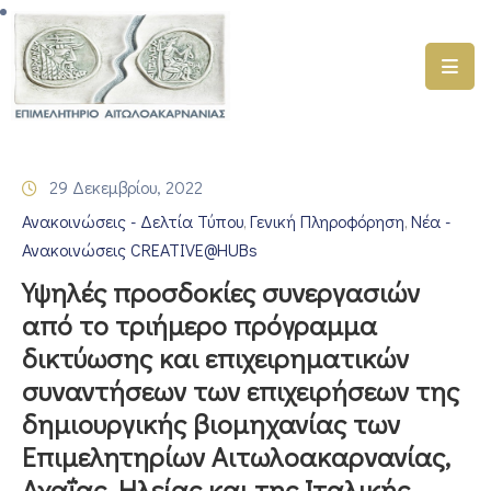
ΑΡΧΙΚΗ
ΥΠΗΡΕΣΙΕΣ
29 Δεκεμβρίου, 2022
ΓΕΜΗ
Ανακοινώσεις - Δελτία Τύπου
Γενική Πληροφόρηση
Νέα -
–
‚
‚
ΥΜΣ
Ανακοινώσεις CREATIVE@HUBs
Υψηλές προσδοκίες συνεργασιών
ΠΡΟΓΡΑΜΜΑΤΑ
από το τριήμερο πρόγραμμα
ΕΠΙΜΕΛΗΤΗΡΙΟΥ
δικτύωσης και επιχειρηματικών
ΣΥΜΜΕΤΟΧΗ
συναντήσεων των επιχειρήσεων της
ΣΕ
δημιουργικής βιομηχανίας των
ΕΤΑΙΡΕΙΕΣ
Επιμελητηρίων Αιτωλοακαρνανίας,
ΕΠΙΚΑΙΡΟΤΗΤΑ
Αχαΐας, Ηλείας και της Ιταλικής