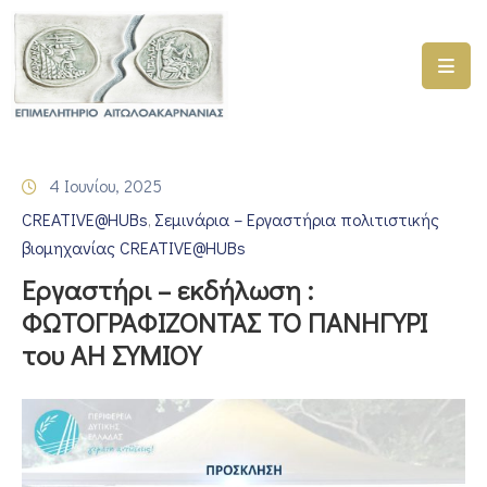
ΑΡΧΙΚΗ
ΥΠΗΡΕΣΙΕΣ
4 Ιουνίου, 2025
ΓΕΜΗ
CREATIVE@HUBs
Σεμινάρια – Εργαστήρια πολιτιστικής
–
‚
ΥΜΣ
βιομηχανίας CREATIVE@HUBs
Εργαστήρι – εκδήλωση :
ΠΡΟΓΡΑΜΜΑΤΑ
ΦΩΤΟΓΡΑΦΙΖΟΝΤΑΣ ΤΟ ΠΑΝΗΓΥΡΙ
ΕΠΙΜΕΛΗΤΗΡΙΟΥ
του ΑΗ ΣΥΜΙΟΥ
ΣΥΜΜΕΤΟΧΗ
ΣΕ
ΕΤΑΙΡΕΙΕΣ
ΕΠΙΚΑΙΡΟΤΗΤΑ