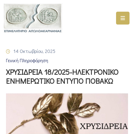
ΑΡΧΙΚΗ
ΥΠΗΡΕΣΙΕΣ
14 Οκτωβρίου, 2025
ΓΕΜΗ
Γενική Πληροφόρηση
–
ΥΜΣ
ΧΡΥΣΙΔΡΕΙΑ 18/2025-ΗΛΕΚΤΡΟΝΙΚΟ
ΕΝΗΜΕΡΩΤΙΚΟ ΕΝΤΥΠΟ ΠΟΒΑΚΩ
ΠΡΟΓΡΑΜΜΑΤΑ
ΕΠΙΜΕΛΗΤΗΡΙΟΥ
ΣΥΜΜΕΤΟΧΗ
ΣΕ
ΕΤΑΙΡΕΙΕΣ
ΕΠΙΚΑΙΡΟΤΗΤΑ