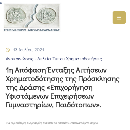
ΑΡΧΙΚΗ
ΥΠΗΡΕΣΙΕΣ
13 Ιουλίου, 2021
ΓΕΜΗ
Ανακοινώσεις - Δελτία Τύπου
Χρηματοδοτήσεις
–
‚
ΥΜΣ
1η Απόφαση Ένταξης Αιτήσεων
Χρηματοδότησης της Πρόσκλησης
ΠΡΟΓΡΑΜΜΑΤΑ
της Δράσης «Επιχορήγηση
ΕΠΙΜΕΛΗΤΗΡΙΟΥ
Υφιστάμενων Επιχειρήσεων
ΣΥΜΜΕΤΟΧΗ
Γυμναστηρίων, Παιδότοπων».
ΣΕ
ΕΤΑΙΡΕΙΕΣ
Για περισσότερες πληροφορίες διαβάστε το παρακάτω επισυναπτόμενο αρχείο.
ΕΠΙΚΑΙΡΟΤΗΤΑ