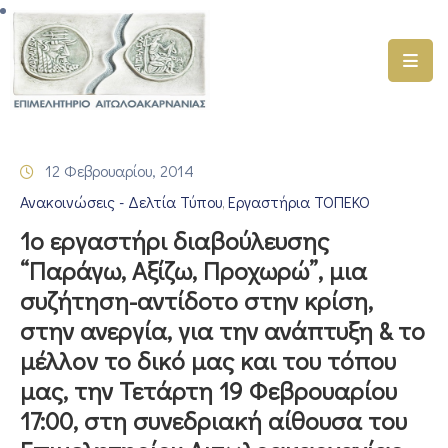
ΑΡΧΙΚΗ
ΥΠΗΡΕΣΙΕΣ
12 Φεβρουαρίου, 2014
ΓΕΜΗ
Ανακοινώσεις - Δελτία Τύπου
Εργαστήρια ΤΟΠΕΚΟ
–
‚
ΥΜΣ
1o εργαστήρι διαβούλευσης
“Παράγω, Αξίζω, Προχωρώ”, μια
ΠΡΟΓΡΑΜΜΑΤΑ
συζήτηση-αντίδοτο στην κρίση,
ΕΠΙΜΕΛΗΤΗΡΙΟΥ
στην ανεργία, για την ανάπτυξη & το
ΣΥΜΜΕΤΟΧΗ
μέλλον το δικό μας και του τόπου
ΣΕ
μας, την Τετάρτη 19 Φεβρουαρίου
ΕΤΑΙΡΕΙΕΣ
17:00, στη συνεδριακή αίθουσα του
ΕΠΙΚΑΙΡΟΤΗΤΑ