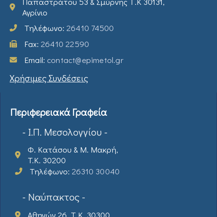
Παπαστράτου 53 & Σμύρνης Τ.Κ 30131,
Αγρίνιο
Τηλέφωνο:
26410 74500
Fax:
26410 22590
Email:
contact@epimetol.gr
Χρήσιμες Συνδέσεις
Περιφερειακά Γραφεία
- Ι.Π. Μεσολογγίου -
Φ. Κατάσου & Μ. Μακρή,
T.K. 30200
Τηλέφωνο:
26310 30040
- Ναύπακτος -
Αθηνών 26, Τ.Κ. 30300