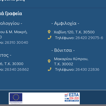
κά Γραφεία
σολογγίου -
- Αμφιλοχία -
ου & Μ. Μακρή,
Χαβίνη 120, Τ.Κ. 30500
00
Τηλέφωνο:
26420 29075-6
νο:
26310 30040
- Βόνιτσα -
τος -
Μακαρίου Κύπρου,
6, Τ.Κ. 30300
Τ.Κ. 30002
νο:
26340 26862
Τηλέφωνο:
26430 22836