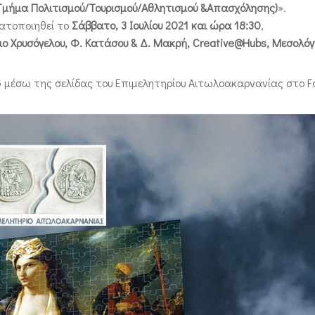
(Τμήμα Πολιτισμού/Τουρισμού/Αθλητισμού &Απασχόλησης)
».
ατοποιηθεί το
Σάββατο, 3 Ιουλίου 2021 και ώρα 18:30
,
ο Χρυσόγελου, Φ. Κατάσου & Δ. Μακρή, Creative@Hubs, Μεσολόγ
G μέσω της σελίδας του Επιμελητηρίου Αιτωλοακαρνανίας στο F