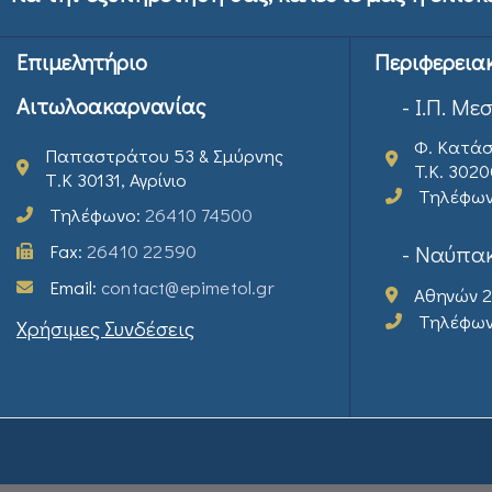
Επιμελητήριο
Περιφερεια
Αιτωλοακαρνανίας
- Ι.Π. Με
Φ. Κατάσ
Παπαστράτου 53 & Σμύρνης
T.K. 302
Τ.Κ 30131, Αγρίνιο
Τηλέφω
Τηλέφωνο:
26410 74500
Fax:
26410 22590
- Ναύπακ
Email:
contact@epimetol.gr
Αθηνών 2
Τηλέφω
Χρήσιμες Συνδέσεις