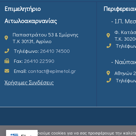
Επιμελητήριο
Περιφερεια
Αιτωλοακαρνανίας
- Ι.Π. Με
Φ. Κατάσ
Παπαστράτου 53 & Σμύρνης
T.K. 302
Τ.Κ 30131, Αγρίνιο
Τηλέφω
Τηλέφωνο:
26410 74500
Fax:
26410 22590
- Ναύπακ
Email:
contact@epimetol.gr
Αθηνών 2
Τηλέφω
Χρήσιμες Συνδέσεις
Χρησιμοποιούμε cookies για να σας προσφέρουμε την καλύτερ