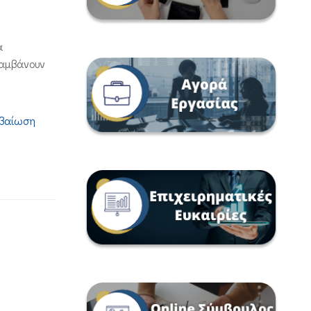
α
λαμβάνουν
εβαίωση