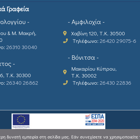
κά Γραφεία
σολογγίου -
- Αμφιλοχία -
ου & Μ. Μακρή,
Χαβίνη 120, Τ.Κ. 30500
00
Τηλέφωνο:
26420 29075-6
νο:
26310 30040
- Βόνιτσα -
τος -
Μακαρίου Κύπρου,
6, Τ.Κ. 30300
Τ.Κ. 30002
νο:
26340 26862
Τηλέφωνο:
26430 22836
η δυνατή εμπειρία στη σελίδα μας. Εάν συνεχίσετε να χρησιμοποιείτε 