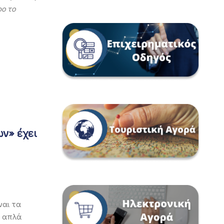
ρο το
ων»
έχει
ναι τα
ν απλά