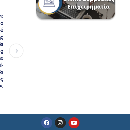
νο
Νο
ού
ης
Bs
ng
he
l-
Bs
ος
».