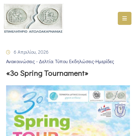
ΑΡΧΙΚΗ
ΥΠΗΡΕΣΙΕΣ
6 Απριλίου, 2026
ΓΕΜΗ
Ανακοινώσεις - Δελτία Τύπου
Εκδηλώσεις-Ημερίδες
–
‚
ΥΜΣ
«3ο Spring Tournament»
ΠΡΟΓΡΑΜΜΑΤΑ
ΕΠΙΜΕΛΗΤΗΡΙΟΥ
ΣΥΜΜΕΤΟΧΗ
ΣΕ
ΕΤΑΙΡΕΙΕΣ
ΕΠΙΚΑΙΡΟΤΗΤΑ