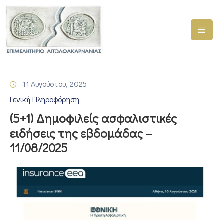
ΑΡΧΙΚΗ
ΥΠΗΡΕΣΙΕΣ
11 Αυγούστου, 2025
ΓΕΜΗ
Γενική Πληροφόρηση
–
ΥΜΣ
(5+1) Δημοφιλείς ασφαλιστικές
ειδήσεις της εβδομάδας –
ΠΡΟΓΡΑΜΜΑΤΑ
11/08/2025
ΕΠΙΜΕΛΗΤΗΡΙΟΥ
ΣΥΜΜΕΤΟΧΗ
ΣΕ
ΕΤΑΙΡΕΙΕΣ
ΕΠΙΚΑΙΡΟΤΗΤΑ