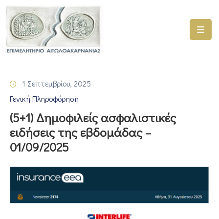
ΑΡΧΙΚΗ
ΥΠΗΡΕΣΙΕΣ
1 Σεπτεμβρίου, 2025
ΓΕΜΗ
Γενική Πληροφόρηση
–
ΥΜΣ
(5+1) Δημοφιλείς ασφαλιστικές
ειδήσεις της εβδομάδας –
ΠΡΟΓΡΑΜΜΑΤΑ
01/09/2025
ΕΠΙΜΕΛΗΤΗΡΙΟΥ
ΣΥΜΜΕΤΟΧΗ
ΣΕ
ΕΤΑΙΡΕΙΕΣ
ΕΠΙΚΑΙΡΟΤΗΤΑ