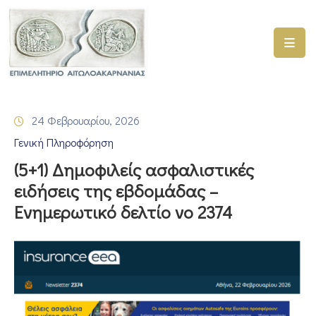
ΑΡΧΙΚΗ
ΥΠΗΡΕΣΙΕΣ
24 Φεβρουαρίου, 2026
ΓΕΜΗ
Γενική Πληροφόρηση
–
ΥΜΣ
(5+1) Δημοφιλείς ασφαλιστικές
ειδήσεις της εβδομάδας –
ΠΡΟΓΡΑΜΜΑΤΑ
Ενημερωτικό δελτίο νο 2374
ΕΠΙΜΕΛΗΤΗΡΙΟΥ
ΣΥΜΜΕΤΟΧΗ
ΣΕ
ΕΤΑΙΡΕΙΕΣ
ΕΠΙΚΑΙΡΟΤΗΤΑ