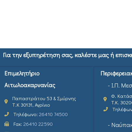
Για την εξυπηρέτηση σας, καλέστε μας ή επισκ
Επιμελητήριο
Περιφερεια
Αιτωλοακαρνανίας
- Ι.Π. Με
Φ. Κατάσ
Παπαστράτου 53 & Σμύρνης
T.K. 302
Τ.Κ 30131, Αγρίνιο
Τηλέφω
Τηλέφωνο:
26410 74500
Fax:
26410 22590
- Ναύπακ