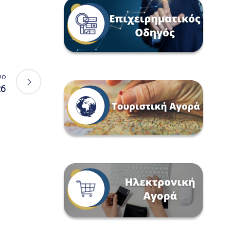
νο
26