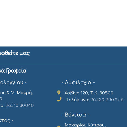
εφθείτε μας
κά Γραφεία
σολογγίου -
- Αμφιλοχία -
ου & Μ. Μακρή,
Χαβίνη 120, Τ.Κ. 30500
00
Τηλέφωνο:
26420 29075-6
νο:
26310 30040
- Βόνιτσα -
τος -
Μακαρίου Κύπρου,