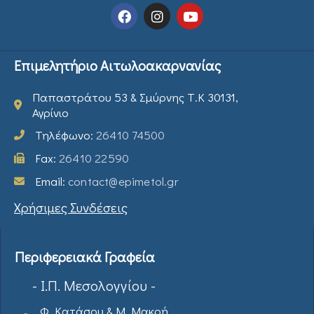
Επιμελητήριο Αιτωλοακαρνανίας
Παπαστράτου 53 & Σμύρνης Τ.Κ 30131,
Αγρίνιο
Τηλέφωνο:
26410 74500
Fax:
26410 22590
Email:
contact@epimetol.gr
Χρήσιμες Συνδέσεις
Περιφερειακά Γραφεία
- Ι.Π. Μεσολογγίου -
Φ. Κατάσου & Μ. Μακρή,