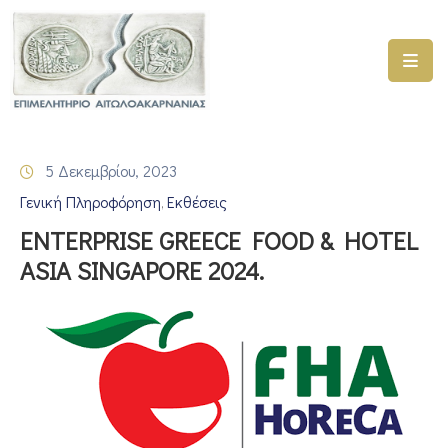
ΑΡΧΙΚΗ
ΥΠΗΡΕΣΙΕΣ
5 Δεκεμβρίου, 2023
ΓΕΜΗ
Γενική Πληροφόρηση
Εκθέσεις
–
‚
ΥΜΣ
ENTERPRISE GREECE FOOD & HOTEL
ASIA SINGAPORE 2024.
ΠΡΟΓΡΑΜΜΑΤΑ
ΕΠΙΜΕΛΗΤΗΡΙΟΥ
ΣΥΜΜΕΤΟΧΗ
ΣΕ
ΕΤΑΙΡΕΙΕΣ
ΕΠΙΚΑΙΡΟΤΗΤΑ