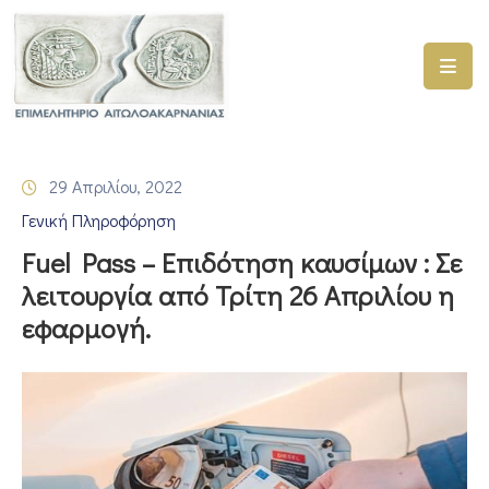
ΑΡΧΙΚΗ
ΥΠΗΡΕΣΙΕΣ
29 Απριλίου, 2022
ΓΕΜΗ
Γενική Πληροφόρηση
–
ΥΜΣ
Fuel Pass – Επιδότηση καυσίμων : Σε
λειτουργία από Τρίτη 26 Απριλίου η
ΠΡΟΓΡΑΜΜΑΤΑ
εφαρμογή.
ΕΠΙΜΕΛΗΤΗΡΙΟΥ
ΣΥΜΜΕΤΟΧΗ
ΣΕ
ΕΤΑΙΡΕΙΕΣ
ΕΠΙΚΑΙΡΟΤΗΤΑ