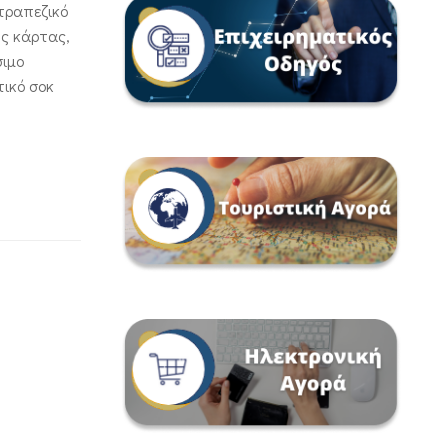
 τραπεζικό
ής κάρτας,
σιμο
τικό σοκ