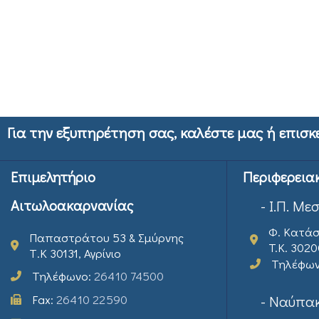
Για την εξυπηρέτηση σας, καλέστε μας ή επισκ
Επιμελητήριο
Περιφερεια
Αιτωλοακαρνανίας
- Ι.Π. Με
Φ. Κατάσ
Παπαστράτου 53 & Σμύρνης
T.K. 302
Τ.Κ 30131, Αγρίνιο
Τηλέφω
Τηλέφωνο:
26410 74500
Fax:
26410 22590
- Ναύπακ