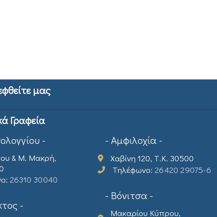
εφθείτε μας
κά Γραφεία
σολογγίου -
- Αμφιλοχία -
ου & Μ. Μακρή,
Χαβίνη 120, Τ.Κ. 30500
00
Τηλέφωνο:
26420 29075-6
νο:
26310 30040
- Βόνιτσα -
τος -
Μακαρίου Κύπρου,