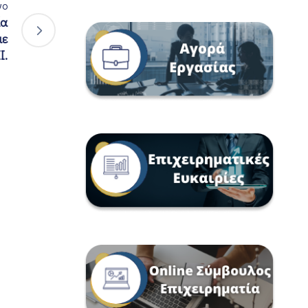
νο
ία
με
I.