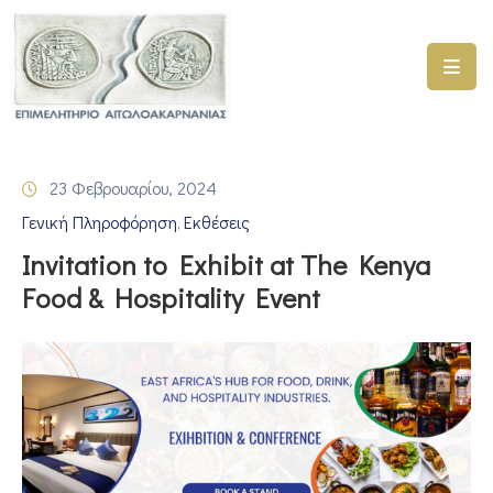
ΑΡΧΙΚΗ
ΥΠΗΡΕΣΙΕΣ
23 Φεβρουαρίου, 2024
ΓΕΜΗ
Γενική Πληροφόρηση
Εκθέσεις
–
‚
ΥΜΣ
Invitation to Exhibit at The Kenya
Food & Hospitality Event
ΠΡΟΓΡΑΜΜΑΤΑ
ΕΠΙΜΕΛΗΤΗΡΙΟΥ
ΣΥΜΜΕΤΟΧΗ
ΣΕ
ΕΤΑΙΡΕΙΕΣ
ΕΠΙΚΑΙΡΟΤΗΤΑ