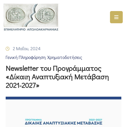
ΑΡΧΙΚΗ
ΥΠΗΡΕΣΙΕΣ
2 Μαΐου, 2024
ΓΕΜΗ
Γενική Πληροφόρηση
Χρηματοδοτήσεις
–
‚
ΥΜΣ
Newsletter του Προγράμματος
«Δίκαιη Αναπτυξιακή Μετάβαση
ΠΡΟΓΡΑΜΜΑΤΑ
2021-2027»
ΕΠΙΜΕΛΗΤΗΡΙΟΥ
ΣΥΜΜΕΤΟΧΗ
ΣΕ
ΕΤΑΙΡΕΙΕΣ
ΕΠΙΚΑΙΡΟΤΗΤΑ