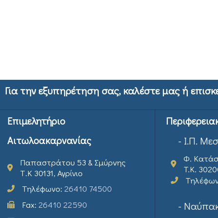
Για την εξυπηρέτηση σας, καλέστε μας ή επισκ
Επιμελητήριο
Περιφερεια
Αιτωλοακαρνανίας
- Ι.Π. Με
Φ. Κατάσ
Παπαστράτου 53 & Σμύρνης
T.K. 302
Τ.Κ 30131, Αγρίνιο
Τηλέφω
Τηλέφωνο:
26410 74500
Fax:
26410 22590
- Ναύπακ