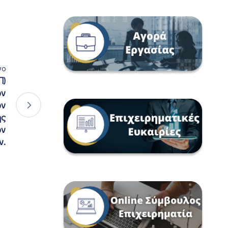
νο
Π)
ών
ών
ής
ων
ν.