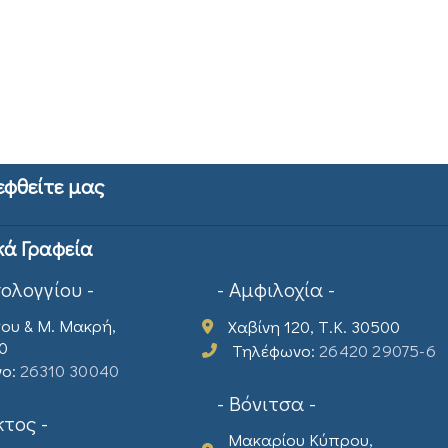
εφθείτε μας
κά Γραφεία
σολογγίου -
- Αμφιλοχία -
ου & Μ. Μακρή,
Χαβίνη 120, Τ.Κ. 30500
00
Τηλέφωνο:
26420 29075-6
νο:
26310 30040
- Βόνιτσα -
τος -
Μακαρίου Κύπρου,