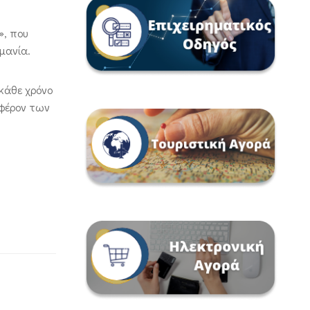
», που
μανία.
 κάθε χρόνο
αφέρον των