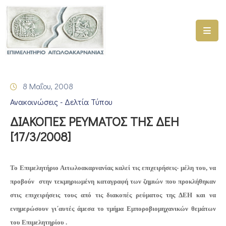
ΑΡΧΙΚΗ
ΥΠΗΡΕΣΙΕΣ
8 Μαΐου, 2008
ΓΕΜΗ
Ανακοινώσεις - Δελτία Τύπου
–
ΥΜΣ
ΔΙΑΚΟΠΕΣ ΡΕΥΜΑΤΟΣ ΤΗΣ ΔΕΗ
[17/3/2008]
ΠΡΟΓΡΑΜΜΑΤΑ
ΕΠΙΜΕΛΗΤΗΡΙΟΥ
Το Επιμελητήριο Αιτωλοακαρνανίας καλεί τις επιχειρήσεις- μέλη του, να
ΣΥΜΜΕΤΟΧΗ
προβούν στην τεκμηριωμένη καταγραφή των ζημιών που προκλήθηκαν
ΣΕ
ΕΤΑΙΡΕΙΕΣ
στις επιχειρήσεις τους από τις διακοπές ρεύματος της ΔΕΗ και να
ενημερώσουν γι΄αυτές άμεσα το τμήμα Εμποροβιομηχανικών θεμάτων
ΕΠΙΚΑΙΡΟΤΗΤΑ
του Επιμελητηρίου .