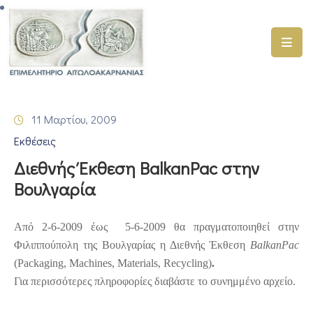
ΑΡΧΙΚΗ
ΥΠΗΡΕΣΙΕΣ
11 Μαρτίου, 2009
ΓΕΜΗ
Εκθέσεις
–
ΥΜΣ
Διεθνής Έκθεση BalkanPac στην
Βουλγαρία
ΠΡΟΓΡΑΜΜΑΤΑ
ΕΠΙΜΕΛΗΤΗΡΙΟΥ
Από 2-6-2009 έως
5-6-2009 θα πραγματοποιηθεί στην
ΣΥΜΜΕΤΟΧΗ
Φιλιππούπολη της Βουλγαρίας η Διεθνής Έκθεση
BalkanPac
ΣΕ
(
Packaging
,
Machines
,
Materials
,
Recycling
)
.
ΕΤΑΙΡΕΙΕΣ
Για περισσότερες πληροφορίες διαβάστε το συνημμένο αρχείο.
ΕΠΙΚΑΙΡΟΤΗΤΑ