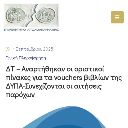
ΑΡΧΙΚΗ
ΥΠΗΡΕΣΙΕΣ
1 Σεπτεμβρίου, 2025
ΓΕΜΗ
Γενική Πληροφόρηση
–
ΥΜΣ
ΔΤ – Αναρτήθηκαν οι οριστικοί
πίνακες για τα vouchers βιβλίων της
ΠΡΟΓΡΑΜΜΑΤΑ
ΔΥΠΑ-Συνεχίζονται οι αιτήσεις
ΕΠΙΜΕΛΗΤΗΡΙΟΥ
παρόχων
ΣΥΜΜΕΤΟΧΗ
ΣΕ
ΕΤΑΙΡΕΙΕΣ
ΕΠΙΚΑΙΡΟΤΗΤΑ