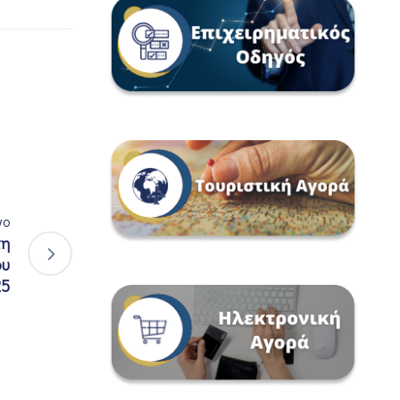
νο
πη
ου
25