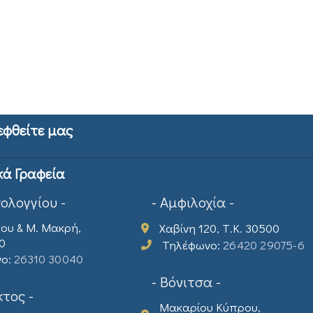
εφθείτε μας
κά Γραφεία
σολογγίου -
- Αμφιλοχία -
ου & Μ. Μακρή,
Χαβίνη 120, Τ.Κ. 30500
00
Τηλέφωνο:
26420 29075-6
νο:
26310 30040
- Βόνιτσα -
τος -
Μακαρίου Κύπρου,