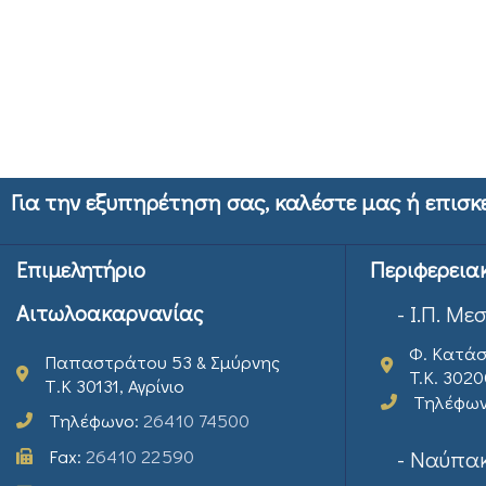
Για την εξυπηρέτηση σας, καλέστε μας ή επισκ
Επιμελητήριο
Περιφερεια
Αιτωλοακαρνανίας
- Ι.Π. Με
Φ. Κατάσ
Παπαστράτου 53 & Σμύρνης
T.K. 302
Τ.Κ 30131, Αγρίνιο
Τηλέφω
Τηλέφωνο:
26410 74500
Fax:
26410 22590
- Ναύπακ