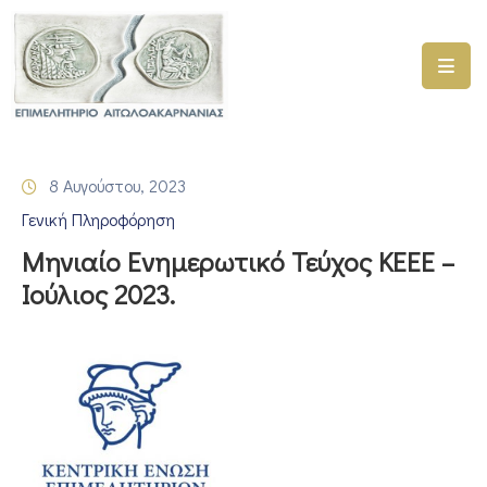
ΑΡΧΙΚΗ
ΥΠΗΡΕΣΙΕΣ
8 Αυγούστου, 2023
ΓΕΜΗ
Γενική Πληροφόρηση
–
ΥΜΣ
Μηνιαίο Ενημερωτικό Τεύχος ΚΕΕΕ –
Ιούλιος 2023.
ΠΡΟΓΡΑΜΜΑΤΑ
ΕΠΙΜΕΛΗΤΗΡΙΟΥ
ΣΥΜΜΕΤΟΧΗ
ΣΕ
ΕΤΑΙΡΕΙΕΣ
ΕΠΙΚΑΙΡΟΤΗΤΑ