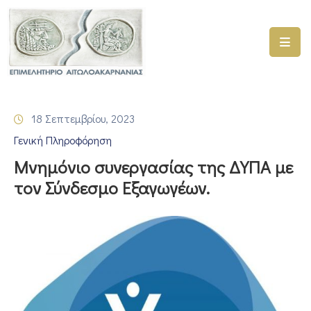
ΑΡΧΙΚΗ
ΥΠΗΡΕΣΙΕΣ
18 Σεπτεμβρίου, 2023
ΓΕΜΗ
Γενική Πληροφόρηση
–
ΥΜΣ
Μνημόνιο συνεργασίας της ΔΥΠΑ με
τον Σύνδεσμο Εξαγωγέων.
ΠΡΟΓΡΑΜΜΑΤΑ
ΕΠΙΜΕΛΗΤΗΡΙΟΥ
ΣΥΜΜΕΤΟΧΗ
ΣΕ
ΕΤΑΙΡΕΙΕΣ
ΕΠΙΚΑΙΡΟΤΗΤΑ