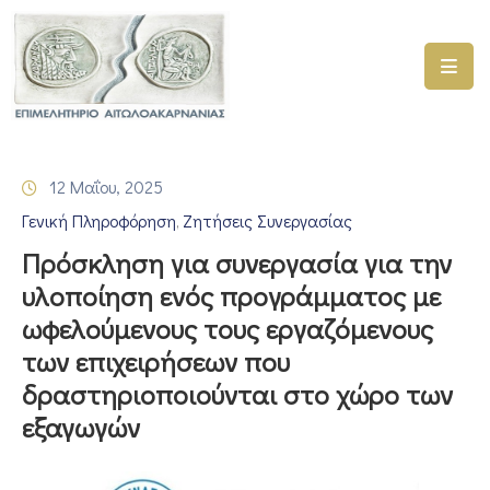
ΑΡΧΙΚΗ
ΥΠΗΡΕΣΙΕΣ
12 Μαΐου, 2025
ΓΕΜΗ
Γενική Πληροφόρηση
Ζητήσεις Συνεργασίας
–
‚
ΥΜΣ
Πρόσκληση για συνεργασία για την
υλοποίηση ενός προγράμματος με
ΠΡΟΓΡΑΜΜΑΤΑ
ωφελούμενους τους εργαζόμενους
ΕΠΙΜΕΛΗΤΗΡΙΟΥ
των επιχειρήσεων που
ΣΥΜΜΕΤΟΧΗ
δραστηριοποιούνται στο χώρο των
ΣΕ
εξαγωγών
ΕΤΑΙΡΕΙΕΣ
ΕΠΙΚΑΙΡΟΤΗΤΑ