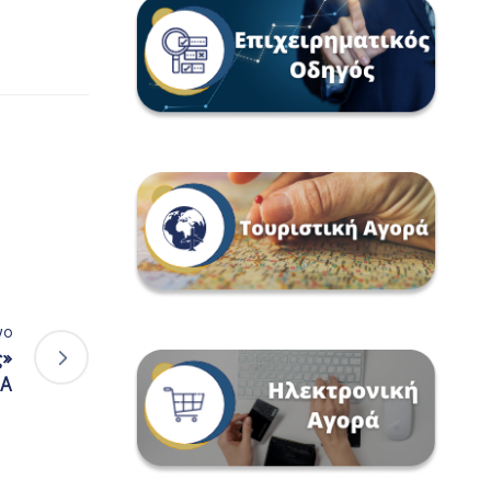
νο
ς»
ΠΑ