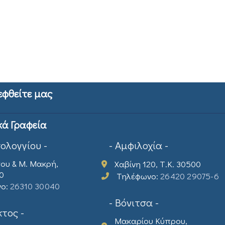
εφθείτε μας
κά Γραφεία
σολογγίου -
- Αμφιλοχία -
ου & Μ. Μακρή,
Χαβίνη 120, Τ.Κ. 30500
00
Τηλέφωνο:
26420 29075-6
νο:
26310 30040
- Βόνιτσα -
τος -
Μακαρίου Κύπρου,