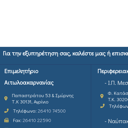
Για την εξυπηρέτηση σας, καλέστε μας ή επισκ
Επιμελητήριο
Περιφερεια
Αιτωλοακαρνανίας
- Ι.Π. Με
Φ. Κατάσ
Παπαστράτου 53 & Σμύρνης
T.K. 302
Τ.Κ 30131, Αγρίνιο
Τηλέφω
Τηλέφωνο:
26410 74500
Fax:
26410 22590
- Ναύπακ