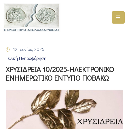
ΑΡΧΙΚΗ
ΥΠΗΡΕΣΙΕΣ
12 Ιουνίου, 2025
ΓΕΜΗ
Γενική Πληροφόρηση
–
ΥΜΣ
ΧΡΥΣΙΔΡΕΙΑ 10/2025-ΗΛΕΚΤΡΟΝΙΚΟ
ΕΝΗΜΕΡΩΤΙΚΟ ΕΝΤΥΠΟ ΠΟΒΑΚΩ
ΠΡΟΓΡΑΜΜΑΤΑ
ΕΠΙΜΕΛΗΤΗΡΙΟΥ
ΣΥΜΜΕΤΟΧΗ
ΣΕ
ΕΤΑΙΡΕΙΕΣ
ΕΠΙΚΑΙΡΟΤΗΤΑ