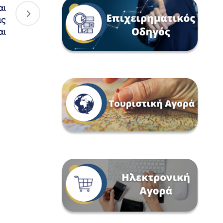
αι
ις
αι