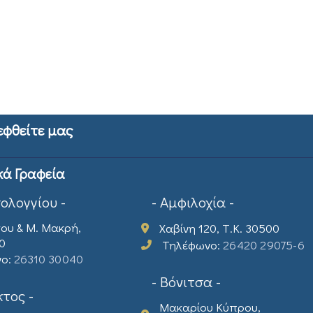
εφθείτε μας
κά Γραφεία
σολογγίου -
- Αμφιλοχία -
ου & Μ. Μακρή,
Χαβίνη 120, Τ.Κ. 30500
00
Τηλέφωνο:
26420 29075-6
νο:
26310 30040
- Βόνιτσα -
τος -
Μακαρίου Κύπρου,