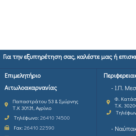
Για την εξυπηρέτηση σας, καλέστε μας ή επισκ
Επιμελητήριο
Περιφερεια
Αιτωλοακαρνανίας
- Ι.Π. Με
Φ. Κατάσ
Παπαστράτου 53 & Σμύρνης
T.K. 302
Τ.Κ 30131, Αγρίνιο
Τηλέφω
Τηλέφωνο:
26410 74500
Fax:
26410 22590
- Ναύπακ