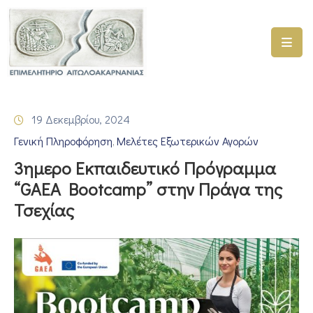
ΑΡΧΙΚΗ
ΥΠΗΡΕΣΙΕΣ
19 Δεκεμβρίου, 2024
ΓΕΜΗ
Γενική Πληροφόρηση
Μελέτες Εξωτερικών Αγορών
–
‚
ΥΜΣ
3ημερο Εκπαιδευτικό Πρόγραμμα
“GAEA Bootcamp” στην Πράγα της
ΠΡΟΓΡΑΜΜΑΤΑ
Τσεχίας
ΕΠΙΜΕΛΗΤΗΡΙΟΥ
ΣΥΜΜΕΤΟΧΗ
ΣΕ
ΕΤΑΙΡΕΙΕΣ
ΕΠΙΚΑΙΡΟΤΗΤΑ