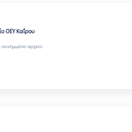
ίο ΟΕΥ Καΐρου
 συνημμένο αρχείο.