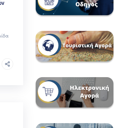
ών
λίδα