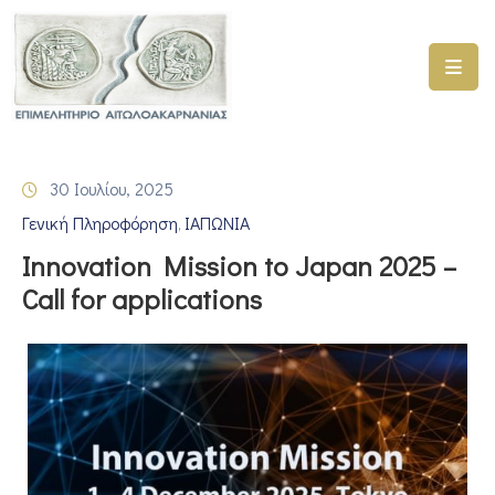
ΑΡΧΙΚΗ
ΥΠΗΡΕΣΙΕΣ
30 Ιουλίου, 2025
ΓΕΜΗ
Γενική Πληροφόρηση
ΙΑΠΩΝΙΑ
–
‚
ΥΜΣ
Innovation Mission to Japan 2025 –
Call for applications
ΠΡΟΓΡΑΜΜΑΤΑ
ΕΠΙΜΕΛΗΤΗΡΙΟΥ
ΣΥΜΜΕΤΟΧΗ
ΣΕ
ΕΤΑΙΡΕΙΕΣ
ΕΠΙΚΑΙΡΟΤΗΤΑ