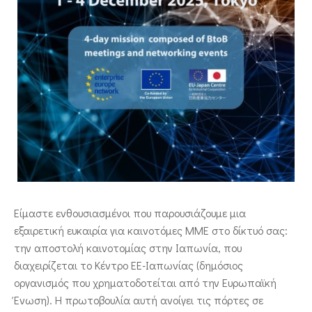
ΕΠΙΚΟΙΝΩΝΙΑ
Είμαστε ενθουσιασμένοι που παρουσιάζουμε μια
εξαιρετική ευκαιρία για καινοτόμες ΜΜΕ στο δίκτυό σας:
την αποστολή καινοτομίας στην Ιαπωνία, που
διαχειρίζεται το Κέντρο ΕΕ-Ιαπωνίας (δημόσιος
οργανισμός που χρηματοδοτείται από την Ευρωπαϊκή
Ένωση). Η πρωτοβουλία αυτή ανοίγει τις πόρτες σε