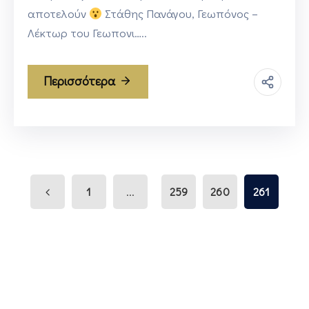
αποτελούν
Στάθης Πανάγου, Γεωπόνος –
Λέκτωρ του Γεωπονι…..
Περισσότερα
...
1
259
260
261