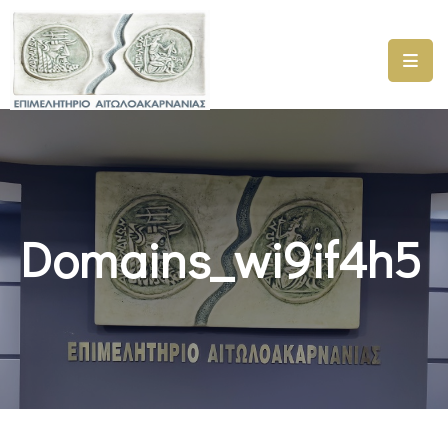
ΑΡΧΙΚΗ
ΥΠΗΡΕΣΙΕΣ
ΓΕΜΗ
–
ΥΜΣ
Domains_wi9if4h5
ΠΡΟΓΡΑΜΜΑΤΑ
ΕΠΙΜΕΛΗΤΗΡΙΟΥ
ΣΥΜΜΕΤΟΧΗ
ΣΕ
ΕΤΑΙΡΕΙΕΣ
ΕΠΙΚΑΙΡΟΤΗΤΑ